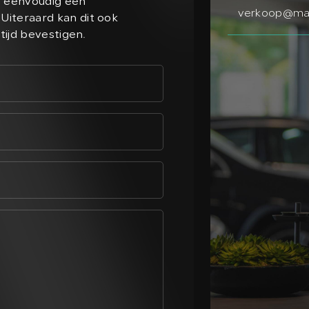
n eenvoudig een
verkoop@maa
Uiteraard kan dit ook
ltijd bevestigen.