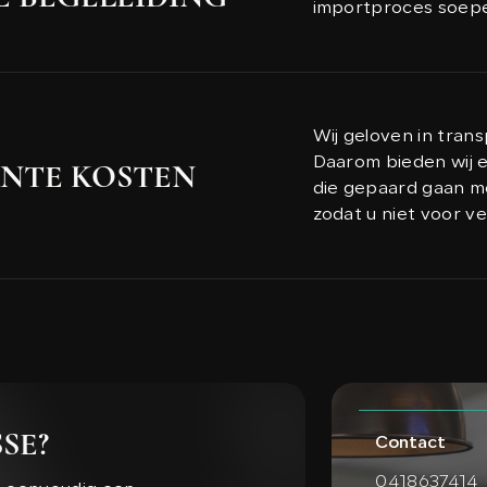
importproces soepe
Wij geloven in tran
Daarom bieden wij ee
NTE KOSTEN
die gepaard gaan m
zodat u niet voor v
SE?
Contact
0418637414