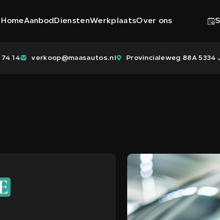
Home
Aanbod
Diensten
Werkplaats
Over ons
S
 74 14
verkoop@maasautos.nl
Provincialeweg 88A 5334 J
E