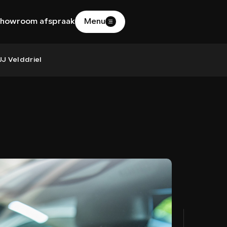
howroom afspraak
Menu
HOME
J Velddriel
AANBOD
DIENSTEN
WERKPLAATS
OVER ONS