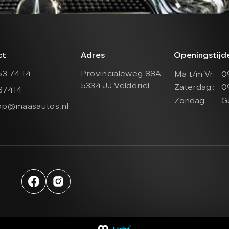
ct
Adres
Openingstij
63 74 14
Provincialeweg 88A
Ma t/m Vr:
0
5334 JJ Velddriel
Zaterdag::
0
37414
Zondag:
G
op@maasautos.nl
Werkplaats afspraak
aleweg 88A
elddriel