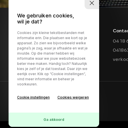
We gebruiken cookies,
wil je dat?
Conta
Cookies zijn kleine tekstbestanden met
informatie erin. Die plaatsen we kort op je
04 18 
apparaat. Zo zien we bijvoorbeeld welke
pagina’s je zag, waar je afhaakte en wat je
04186
invulde. Op die manier hebben wij
informatie waar we jouw websitebezoek
verko
beter mee maken. Handig toch? Natuurlijk
kies je zelf of je dat toestaat. Daar zijn we
eerlijk over. Klik op “Cookie instellingen”,
vind meer informatie en beheer je
voorkeuren.
Contact
Adres
Cookie instellingen
Cookies weigeren
04 18 63 74 14
Provinci
verkoop@maasautos.nl
5334 JJ V
Ga akkoord