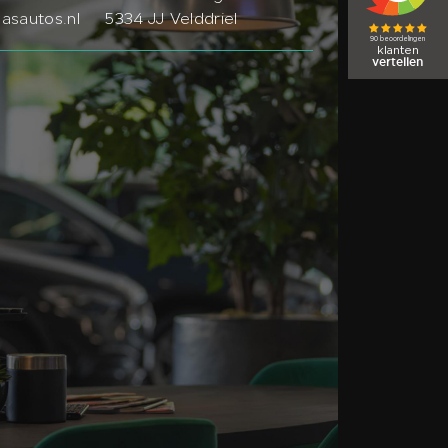
sautos.nl
5334 JJ Velddriel