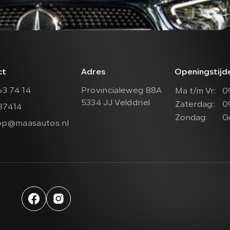
ct
Adres
Openingstij
63 74 14
Provincialeweg 88A
Ma t/m Vr:
0
5334 JJ Velddriel
Zaterdag::
0
37414
Zondag:
G
op@maasautos.nl
Werkplaats afspraak
aleweg 88A
elddriel