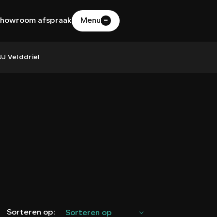
howroom afspraak
Menu
HOME
J Velddriel
AANBOD
DIENSTEN
WERKPLAATS
OVER ONS
Sorteren op:
Sorteren op