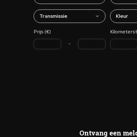
Transmissie
Kleur
Prijs (€)
Kilometers
-
Ontvang een meld