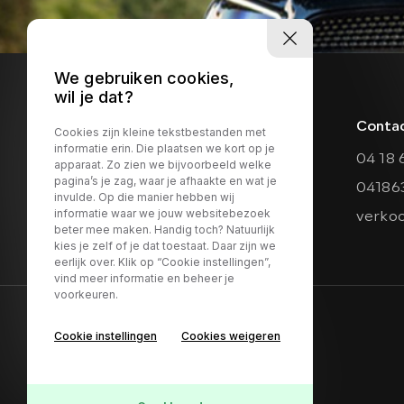
We gebruiken cookies,
wil je dat?
Conta
Cookies zijn kleine tekstbestanden met
informatie erin. Die plaatsen we kort op je
04 18 
apparaat. Zo zien we bijvoorbeeld welke
pagina’s je zag, waar je afhaakte en wat je
04186
invulde. Op die manier hebben wij
informatie waar we jouw websitebezoek
verko
beter mee maken. Handig toch? Natuurlijk
kies je zelf of je dat toestaat. Daar zijn we
eerlijk over. Klik op “Cookie instellingen”,
vind meer informatie en beheer je
voorkeuren.
Contact
Adres
Cookie instellingen
Cookies weigeren
04 18 63 74 14
Provinci
verkoop@maasautos.nl
5334 JJ V