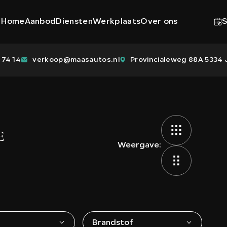
Home
Aanbod
Diensten
Werkplaats
Over ons
S
 74 14
verkoop@maasautos.nl
Provincialeweg 88A 5334 J
E
Weergave:
Brandstof