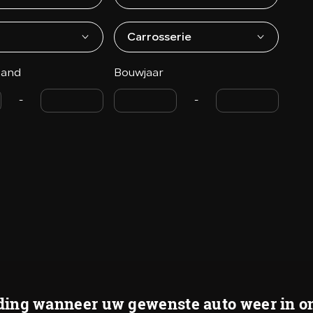
Carrosserie
tand
Bouwjaar
-
-
ing wanneer uw gewenste auto weer in on