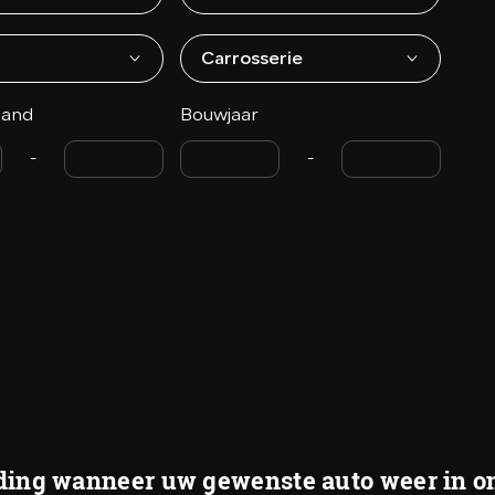
Carrosserie
tand
Bouwjaar
-
-
ing wanneer uw gewenste auto weer in on