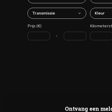
Transmissie
Kleur
Prijs (€)
Kilometers
-
Ontvang een meld