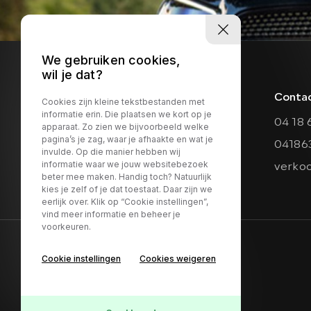
We gebruiken cookies,
wil je dat?
Conta
Cookies zijn kleine tekstbestanden met
informatie erin. Die plaatsen we kort op je
04 18 
apparaat. Zo zien we bijvoorbeeld welke
pagina’s je zag, waar je afhaakte en wat je
04186
invulde. Op die manier hebben wij
informatie waar we jouw websitebezoek
verko
beter mee maken. Handig toch? Natuurlijk
kies je zelf of je dat toestaat. Daar zijn we
eerlijk over. Klik op “Cookie instellingen”,
vind meer informatie en beheer je
voorkeuren.
Contact
Adres
Cookie instellingen
Cookies weigeren
04 18 63 74 14
Provinci
verkoop@maasautos.nl
5334 JJ V