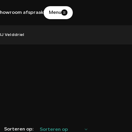
howroom afspraak
Menu
HOME
J Velddriel
AANBOD
DIENSTEN
WERKPLAATS
OVER ONS
Sorteren op:
Sorteren op