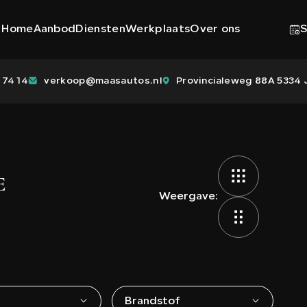
Home
Aanbod
Diensten
Werkplaats
Over ons
S
 74 14
verkoop@maasautos.nl
Provincialeweg 88A 5334 J
E
Weergave:
Brandstof