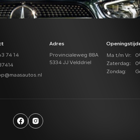
ct
Adres
Openingstij
63 74 14
Provincialeweg 88A
Ma t/m Vr:
0
5334 JJ Velddriel
Zaterdag::
0
37414
Zondag:
G
op@maasautos.nl
Werkplaats afspraak
aleweg 88A
elddriel