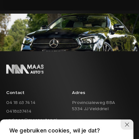
Contact
Adres
04 18 63 74 14
Provincialeweg 88A
5334 JJ Velddriel
0418637414
verkoop@maasautos.nl
Openingstijden showroom
Openingstijden werkplaats
We gebruiken cookies, wil je dat?