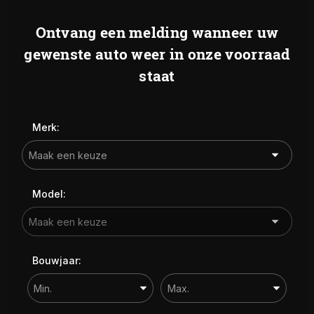
Prijs (€)
WERKPLAATS
Ontvang een melding wanneer uw
-
gewenste auto weer in onze voorraad
OVER ONS
staat
Kilometerstand
VERKOCHT
-
CONTACT
Merk:
Bouwjaar
-
Model:
Sorteren op:
Sorteren op
Bouwjaar: