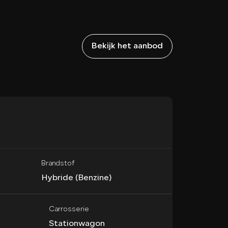
Bekijk het aanbod
BMW 3 S
Touring 330
Brandstof
Hybride (Benzine)
Carrosserie
Stationwagon