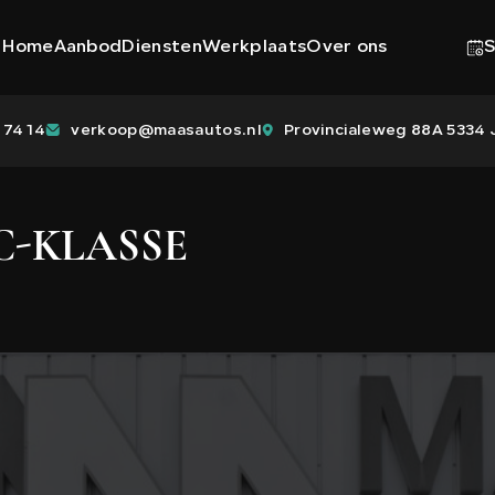
Home
Aanbod
Diensten
Werkplaats
Over ons
S
 74 14
verkoop@maasautos.nl
Provincialeweg 88A 5334 J
C-KLASSE