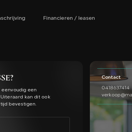
schrijving
Financieren / leasen
SE?
Contact
0418637414
n eenvoudig een
verkoop@maa
Uiteraard kan dit ook
ltijd bevestigen.