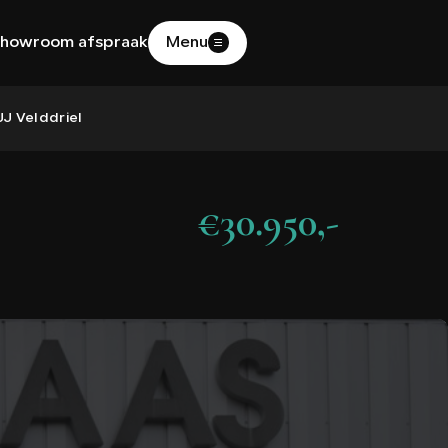
howroom afspraak
Menu
HOME
J Velddriel
AANBOD
€30.950,-
DIENSTEN
WERKPLAATS
OVER ONS