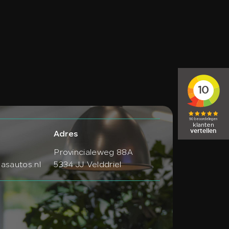
Adres
Provincialeweg 88A
sautos.nl
5334 JJ Velddriel