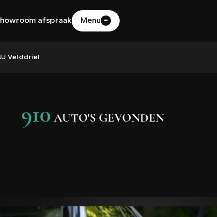
howroom afspraak
Menu
HOME
J Velddriel
AANBOD
910
AUTO'S GEVONDEN
DIENSTEN
WERKPLAATS
OVER ONS