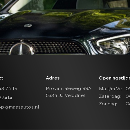
ct
Adres
Openingstij
63 74 14
Provincialeweg 88A
Ma t/m Vr:
0
5334 JJ Velddriel
Zaterdag::
0
37414
Zondag:
G
op@maasautos.nl