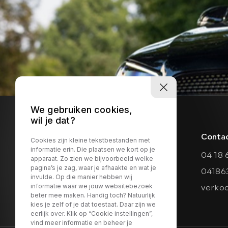
We gebruiken cookies,
wil je dat?
Conta
Cookies zijn kleine tekstbestanden met
informatie erin. Die plaatsen we kort op je
04 18 
apparaat. Zo zien we bijvoorbeeld welke
pagina’s je zag, waar je afhaakte en wat je
04186
invulde. Op die manier hebben wij
informatie waar we jouw websitebezoek
verko
beter mee maken. Handig toch? Natuurlijk
kies je zelf of je dat toestaat. Daar zijn we
eerlijk over. Klik op “Cookie instellingen”,
vind meer informatie en beheer je