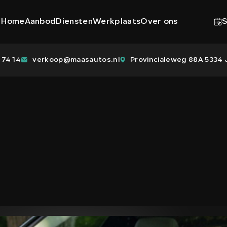
Home
Aanbod
Diensten
Werkplaats
Over ons
S
 74 14
verkoop@maasautos.nl
Provincialeweg 88A 5334 J