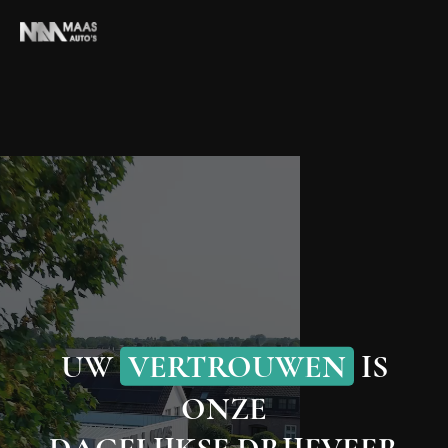
Contact
04 18 63 74 14
verkoop@maasautos.nl
Adres
Provincialeweg 88A
5334 JJ Velddriel
Werkplaats afspraak
HOME
UW
VERTROUWEN
IS
AANBOD
ONZE
DIENSTEN
DAGELIJKSE DRIJFVEER