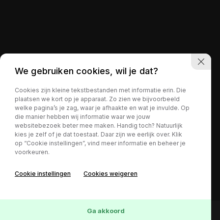
We gebruiken cookies, wil je dat?
Cookies zijn kleine tekstbestanden met informatie erin. Die
plaatsen we kort op je apparaat. Zo zien we bijvoorbeeld
welke pagina’s je zag, waar je afhaakte en wat je invulde. Op
die manier hebben wij informatie waar we jouw
websitebezoek beter mee maken. Handig toch? Natuurlijk
kies je zelf of je dat toestaat. Daar zijn we eerlijk over. Klik
op “Cookie instellingen”, vind meer informatie en beheer je
voorkeuren.
Cookie instellingen
Cookies weigeren
Ga akkoord