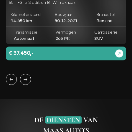
55 TFSI e S edition BTW Trekhaak
e
Kilometerstand
Bouwjaar
Brandstof
94.650 km
30-12-2021
Benzine
Transmissie
Vermogen
Carrosserie
Automaat
265 PK
SUV
€ 37.450,-
€
DE
DIENSTEN
VAN
MAAS AUTO’S