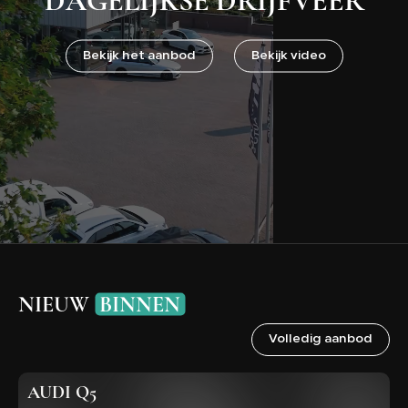
WERKPLAATS
Bekijk het aanbod
Bekijk video
OVER ONS
VERKOCHT
CONTACT
NIEUW
BINNEN
Volledig aanbod
AUDI Q5