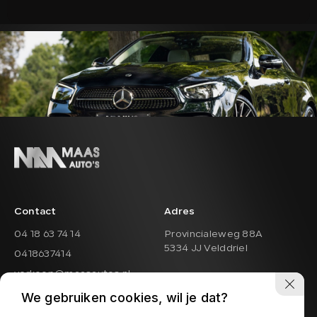
Contact
Adres
04 18 63 74 14
Provincialeweg 88A
5334 JJ Velddriel
0418637414
verkoop@maasautos.nl
Openingstijden showroom
Openingstijden werkplaats
We gebruiken cookies, wil je dat?