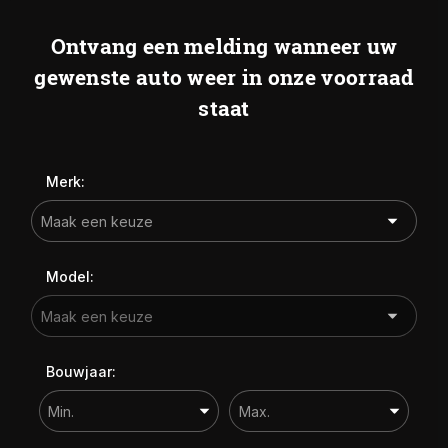
Prijs (€)
WERKPLAATS
Ontvang een melding wanneer uw
-
gewenste auto weer in onze voorraad
OVER ONS
staat
Kilometerstand
VERKOCHT
-
CONTACT
Merk:
Bouwjaar
-
Model:
Sorteren op:
Sorteren op
Bouwjaar: